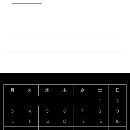
み
MORE
の
解
消
法
は？
月
火
水
木
金
土
日
1
2
3
4
5
6
7
8
9
10
11
12
13
14
15
16