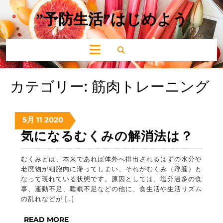
Skip
to
”予防生活”はじめよう
content
Open
Button
カテゴリー:
筋肉トレーニング
2020
2020
2020
5月
11
2020
年
年
年
気
気になるむくみの解消法は？
05
05
05
に
月
月
月
むくみとは、本来であれば体外へ排出されるはずの水分や
な
11
11
11
老廃物が細胞内に滞ってしまい、それがむくみ（浮腫）と
日
日
日
る
なって現れている状態です。原因としては、塩分過多の食
事、運動不足、睡眠不足などの他に、食生活や生活リズム
む
の乱れなどが […]
く
READ
READ MORE